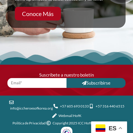
Conoce Más
Suscríbete a nuestro boletín
Subscribirse
+57 605 693 0133
+57 316 440 6515
info@iccheroesofkorea.org
Webmail HofK
Politica de Privacidad
Copyright 2025 ICC HofK all rights reserved
ES