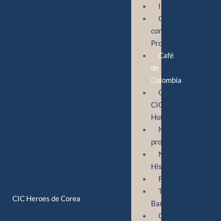
Inicio
Toggle High Contrast
Café
Toggle Font size
con
Proposito
Café
de
Colombia
Café
CIC
HofK
Modelo
productivo
Nuestra
Historia
FAQ
The
CIC Heroes de Corea
Barista
Ordena